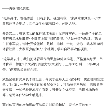
——再探增的成效。
“锻炼身体、增强体质，日有所长、强国有我！”来到水果湖第一小学
趣味运动会现场，五年级学生喊着口号、列队入场。
开幕式上，校篮球队的花样篮球表演引发阵阵掌声。一位高个子的老
师行云流水地顺着4个篮筐上演“灌篮”表演。“这是外请的教练。”教导
主任李军说，“学校开设篮球、足球、排球、击剑、游泳、武术等18种
体育社团，大家至少能加入1个社团，学习自己喜欢的项目。”
“这学期以来，我们把体育课作为重点学科来推进，严格落实每天一节
体育课，并把1个大课间调整为‘双大课间’，上午30分钟，下午40分
钟。”副校长吴丽娜介绍。
武昌区教育局局长李峰坦言，落实学生每天运动2小时，仍面临现实难
题，“比如，一些学校体育师资配备不足，可动员学科教师、志愿者等
来支援；一些学校场地实在有限，可开发立体空间、活用操场边角
等，创造条件让学生动起来。”
面对体育活动增加可能压缩学习时间的担忧，家长态度如何？