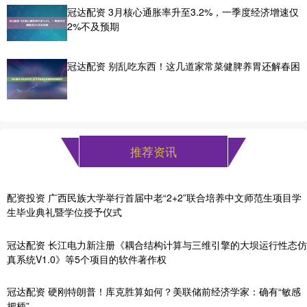
冠达配资 3月核心通胀率升至3.2%，一季度经济增速仅
2%不及预期
冠达配资 别乱吃东西！这几道家常菜健脾养胃还解春困
推荐资讯
配资投资 广西民族大学举行首届中老“2+2”联合培养中文师范生项目学
生毕业典礼暨学位授予仪式
冠达配资 长江电力新注册《耦合结构计算与三维引擎的大坝运行性态仿
真系统V1.0》等5个项目的软件著作权
冠达配资 硬刚特朗普！库克胜算如何？美联储前经济学家：确有“敏感
把柄”