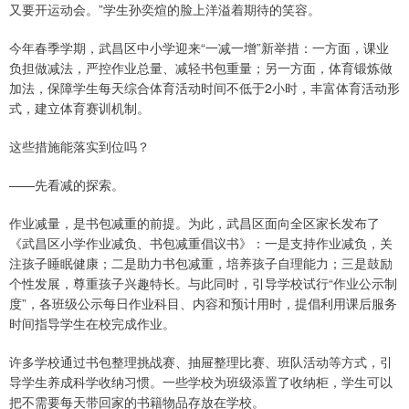
又要开运动会。”学生孙奕煊的脸上洋溢着期待的笑容。
今年春季学期，武昌区中小学迎来“一减一增”新举措：一方面，课业
负担做减法，严控作业总量、减轻书包重量；另一方面，体育锻炼做
加法，保障学生每天综合体育活动时间不低于2小时，丰富体育活动形
式，建立体育赛训机制。
这些措施能落实到位吗？
——先看减的探索。
作业减量，是书包减重的前提。为此，武昌区面向全区家长发布了
《武昌区小学作业减负、书包减重倡议书》：一是支持作业减负，关
注孩子睡眠健康；二是助力书包减重，培养孩子自理能力；三是鼓励
个性发展，尊重孩子兴趣特长。与此同时，引导学校试行“作业公示制
度”，各班级公示每日作业科目、内容和预计用时，提倡利用课后服务
时间指导学生在校完成作业。
许多学校通过书包整理挑战赛、抽屉整理比赛、班队活动等方式，引
导学生养成科学收纳习惯。一些学校为班级添置了收纳柜，学生可以
把不需要每天带回家的书籍物品存放在学校。