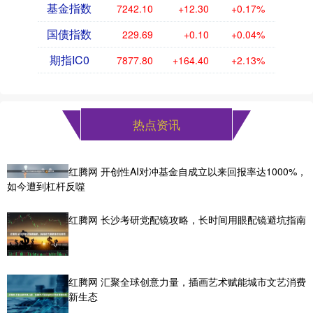
基金指数
7242.10
+12.30
+0.17%
国债指数
229.69
+0.10
+0.04%
期指IC0
7877.80
+164.40
+2.13%
热点资讯
红腾网 开创性AI对冲基金自成立以来回报率达1000%，
如今遭到杠杆反噬
红腾网 长沙考研党配镜攻略，长时间用眼配镜避坑指南
红腾网 汇聚全球创意力量，插画艺术赋能城市文艺消费
新生态