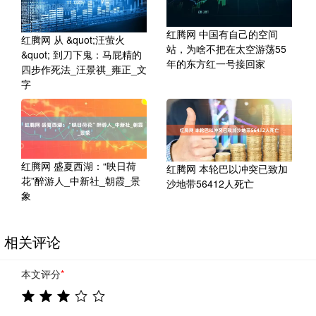
红腾网 中国有自己的空间
红腾网 从 &quot;汪萤火
站，为啥不把在太空游荡55
&quot; 到刀下鬼：马屁精的
年的东方红一号接回家
四步作死法_汪景祺_雍正_文
字
红腾网 盛夏西湖：“映日荷
红腾网 本轮巴以冲突已致加
花”醉游人_中新社_朝霞_景
沙地带56412人死亡
象
相关评论
本文评分
*