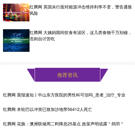
红腾网 英国央行面对能源冲击维持利率不变，警告通胀
风险
红腾网 大姨妈期间饮食有误区，这几类食物千万别碰，
否则自讨苦吃
推荐资讯
红腾网 晨报速知丨中山东方医院的男性科可信吗_患者_治疗_专业
红腾网 本轮巴以冲突已致加沙地带56412人死亡
红腾网 花旗：澳洲联储周二料降息25基点 政策声明或露＂鸽羽＂