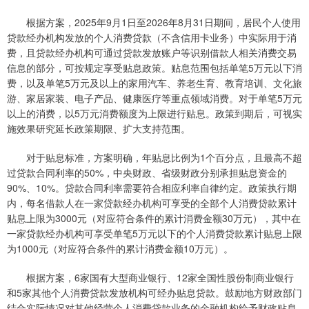
根据方案，2025年9月1日至2026年8月31日期间，居民个人使用
贷款经办机构发放的个人消费贷款（不含信用卡业务）中实际用于消
费，且贷款经办机构可通过贷款发放账户等识别借款人相关消费交易
信息的部分，可按规定享受贴息政策。贴息范围包括单笔5万元以下消
费，以及单笔5万元及以上的家用汽车、养老生育、教育培训、文化旅
游、家居家装、电子产品、健康医疗等重点领域消费。对于单笔5万元
以上的消费，以5万元消费额度为上限进行贴息。政策到期后，可视实
施效果研究延长政策期限、扩大支持范围。
对于贴息标准，方案明确，年贴息比例为1个百分点，且最高不超
过贷款合同利率的50%，中央财政、省级财政分别承担贴息资金的
90%、10%。贷款合同利率需要符合相应利率自律约定。政策执行期
内，每名借款人在一家贷款经办机构可享受的全部个人消费贷款累计
贴息上限为3000元（对应符合条件的累计消费金额30万元），其中在
一家贷款经办机构可享受单笔5万元以下的个人消费贷款累计贴息上限
为1000元（对应符合条件的累计消费金额10万元）。
根据方案，6家国有大型商业银行、12家全国性股份制商业银行
和5家其他个人消费贷款发放机构可经办贴息贷款。鼓励地方财政部门
结合实际情况对其他经营个人消费贷款业务的金融机构给予财政贴息