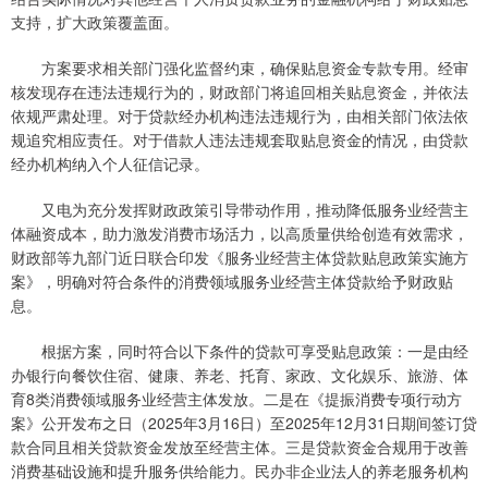
支持，扩大政策覆盖面。
方案要求相关部门强化监督约束，确保贴息资金专款专用。经审
核发现存在违法违规行为的，财政部门将追回相关贴息资金，并依法
依规严肃处理。对于贷款经办机构违法违规行为，由相关部门依法依
规追究相应责任。对于借款人违法违规套取贴息资金的情况，由贷款
经办机构纳入个人征信记录。
又电为充分发挥财政政策引导带动作用，推动降低服务业经营主
体融资成本，助力激发消费市场活力，以高质量供给创造有效需求，
财政部等九部门近日联合印发《服务业经营主体贷款贴息政策实施方
案》，明确对符合条件的消费领域服务业经营主体贷款给予财政贴
息。
根据方案，同时符合以下条件的贷款可享受贴息政策：一是由经
办银行向餐饮住宿、健康、养老、托育、家政、文化娱乐、旅游、体
育8类消费领域服务业经营主体发放。二是在《提振消费专项行动方
案》公开发布之日（2025年3月16日）至2025年12月31日期间签订贷
款合同且相关贷款资金发放至经营主体。三是贷款资金合规用于改善
消费基础设施和提升服务供给能力。民办非企业法人的养老服务机构