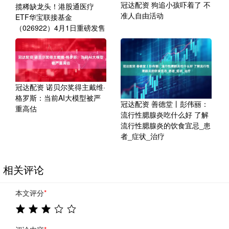
冠达配资 狗追小孩吓着了 不
揽稀缺龙头！港股通医疗
准人自由活动
ETF华宝联接基金
（026922）4月1日重磅发售
冠达配资 诺贝尔奖得主戴维·
格罗斯：当前AI大模型被严
冠达配资 善德堂丨彭伟丽：
重高估
流行性腮腺炎吃什么好 了解
流行性腮腺炎的饮食宜忌_患
者_症状_治疗
相关评论
本文评分
*