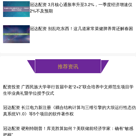
冠达配资 3月核心通胀率升至3.2%，一季度经济增速仅
2%不及预期
冠达配资 别乱吃东西！这几道家常菜健脾养胃还解春困
推荐资讯
配资投资 广西民族大学举行首届中老“2+2”联合培养中文师范生项目学
生毕业典礼暨学位授予仪式
冠达配资 长江电力新注册《耦合结构计算与三维引擎的大坝运行性态仿
真系统V1.0》等5个项目的软件著作权
冠达配资 硬刚特朗普！库克胜算如何？美联储前经济学家：确有“敏感
把柄”