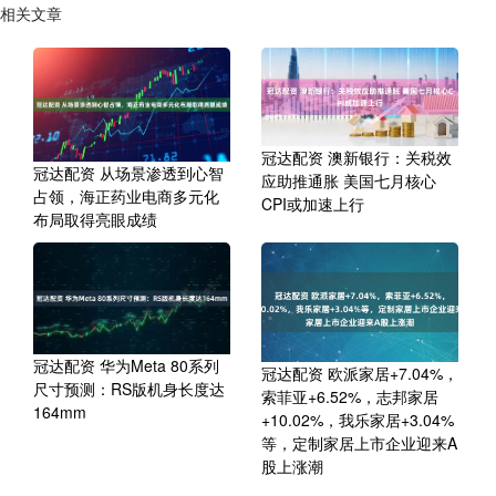
相关文章
冠达配资 澳新银行：关税效
冠达配资 从场景渗透到心智
应助推通胀 美国七月核心
占领，海正药业电商多元化
CPI或加速上行
布局取得亮眼成绩
冠达配资 华为Meta 80系列
冠达配资 欧派家居+7.04%，
尺寸预测：RS版机身长度达
索菲亚+6.52%，志邦家居
164mm
+10.02%，我乐家居+3.04%
等，定制家居上市企业迎来A
股上涨潮