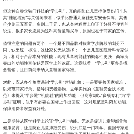
但这种自称含独门科技的“学步鞋”，真的能防止儿童摔倒受伤吗？从
其“鞋底增宽”等关键词来看，似乎比普通儿童鞋更有安全保障。其售
价少则三五百元、多则上千元，也从某种程度上印证了好鞋不便宜的
说法。很多家长愿意为这种高价童鞋买单，原因也在于商家的宣传。
值得注意的问题有两个：一个是不同品牌对孩童学步阶段的划分不
同，缺乏统一标准，这让家长无从选择；一个是儿童医院骨科专家认
为，相对于产品本身的性能，现有儿童机能鞋的概念性更强，商家所
突出的功能性宣传缺乏医学上的论证。这意味着，“学步鞋”更多是概
念营销，且目前尚未纳入童鞋国家标准。
对此，应从多个角度遏制“学步鞋”营销乱象：一是要完善国家标准，
以规范商家行为、指导消费者选购。去年实施的《童鞋安全技术规
范》未提及“学步鞋”“机能鞋”的附加功能，但商家却以“多项专利”为“学
步鞋”证明，似乎有必要在国标上作出回应，这对规范童鞋附加功能、
保障消费者权益有好处。
二是期待从医学科学上论证“学步鞋”功能。无论是促进儿童脚部骨骼
健康发育，还是防止儿童摔跤受伤，说到底是一门科学。但据专家透