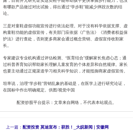
露，目前并无研究证实这类鞋子能帮助孩子更快掌握步行能力，也没
有哪款产品做过对比试验，得出通过“学步鞋”能减少摔跤次数的结
论。
三是对童鞋虚假功能宣传进行依法处理。对于没有科学依据支撑、虚
构童鞋功能的虚假宣传，有关部门应依据《广告法》《消费者权益保
护法》进行查处，否则更多商家会通过概念营销、虚假宣传收割家
长。
专家建议专业机构通过评估检测、“医育结合”缓解家长焦虑心态；通
过科普养育知识帮助家长理解儿童发育的个体差异和自然规律。家长
也要主动通过正规渠道学习相关科学知识，才能抵御商家虚假宣传。
坦率说，治理“学步鞋”营销乱象的基础是，在医学上进行研究论证，
在国标中作出明确规定。供图/视觉中国
配资炒股平台提示：文章来自网络，不代表本站观点。
上一篇：
配资投资 莫迪宣布：获胜！_大皖新闻 | 安徽网