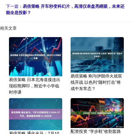
下一篇：
易倍策略 开车秒变科幻片，高清仪表盘亮瞎眼，未来还
能全息投影？
相关文章
易倍策略 刚与伊朗停火就双
易倍策略 日本北海道接连出
线开战 以色列“随时打击”将
现棕熊脚印，附近中小学临
成中东常态？
时停课
配资投资 “学步鞋”收割套路
易倍策略 通化金马：7月10