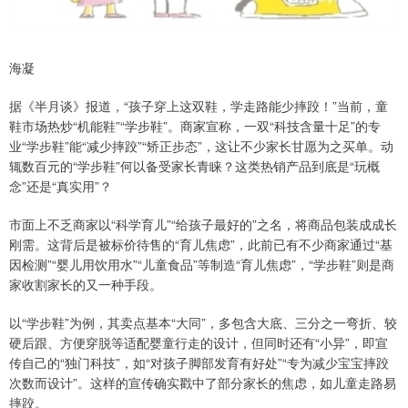
海凝
据《半月谈》报道，“孩子穿上这双鞋，学走路能少摔跤！”当前，童
鞋市场热炒“机能鞋”“学步鞋”。商家宣称，一双“科技含量十足”的专
业“学步鞋”能“减少摔跤”“矫正步态”，这让不少家长甘愿为之买单。动
辄数百元的“学步鞋”何以备受家长青睐？这类热销产品到底是“玩概
念”还是“真实用”？
市面上不乏商家以“科学育儿”“给孩子最好的”之名，将商品包装成成长
刚需。这背后是被标价待售的“育儿焦虑”，此前已有不少商家通过“基
因检测”“婴儿用饮用水”“儿童食品”等制造“育儿焦虑”，“学步鞋”则是商
家收割家长的又一种手段。
以“学步鞋”为例，其卖点基本“大同”，多包含大底、三分之一弯折、较
硬后跟、方便穿脱等适配婴童行走的设计，但同时还有“小异”，即宣
传自己的“独门科技”，如“对孩子脚部发育有好处”“专为减少宝宝摔跤
次数而设计”。这样的宣传确实戳中了部分家长的焦虑，如儿童走路易
摔跤。